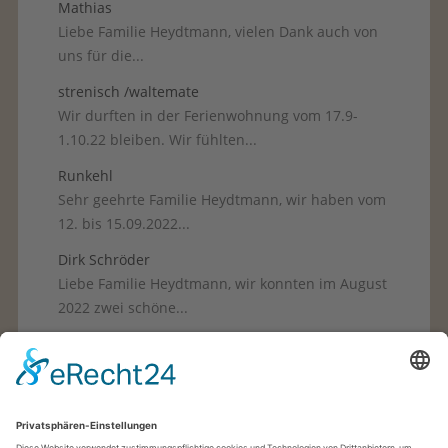
Mathias
Liebe Familie Heydtmann, vielen Dank auch von
uns für die...
strenisch /waltemate
Wir durften in der Ferienwohnung vom 17.9-
1.10.22 bleiben. Wir fühlten...
Runkehl
Sehr geehrte Familie Heydtmann, wir haben vom
12. bis 15.09.2022...
Dirk Schröder
Liebe Familie Heydtmann, wir konnten im August
2022 zwei schöne...
Passauer
Sehr geehrte Familie Heydtmann, wir durften
vom 18.10. bis 23.10.2021...
strenisch