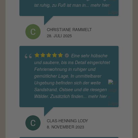
ist ruhig, zu Fuß ist man in
... mehr hier
CHRISTIANE RAMMELT
28. JULI 2025
Eine sehr hübsche
und saubere, bis ins Detail eingerichtet
Fehrienwohnung in ruhiger und
gemütlicher Lage. In unmittelbarer
Ungebung befinden sich der weite
Sandstrand, Ostsee und die riesegen
Wälder. Zusätzlich finden
... mehr hier
CLAS-HENNING LODY
8. NOVEMBER 2023