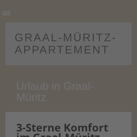
GRAAL-MÜRITZ­-
APPARTEMENT
Main menu
Skip
to
Urlaub in Graal-
content
Müritz
3-Sterne Komfort