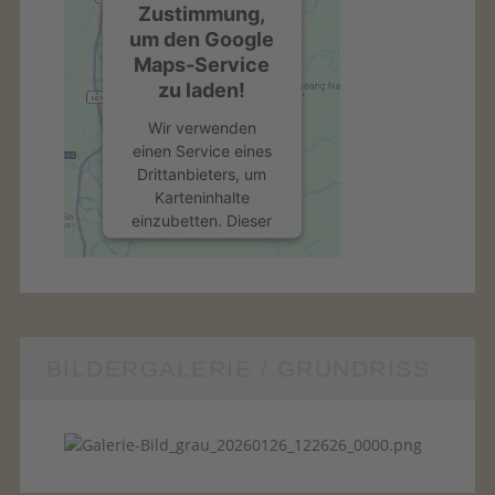
Zustimmung,
um den Google
Maps-Service
zu laden!
Wir verwenden
einen Service eines
Drittanbieters, um
Karteninhalte
einzubetten. Dieser
Service kann Daten
zu Ihren Aktivitäten
sammeln. Bitte
lesen Sie die Details
durch und stimmen
Sie der Nutzung
BILDERGALERIE / GRUNDRISS
des Service zu, um
diese Karte
anzuzeigen.
Mehr
Informationen