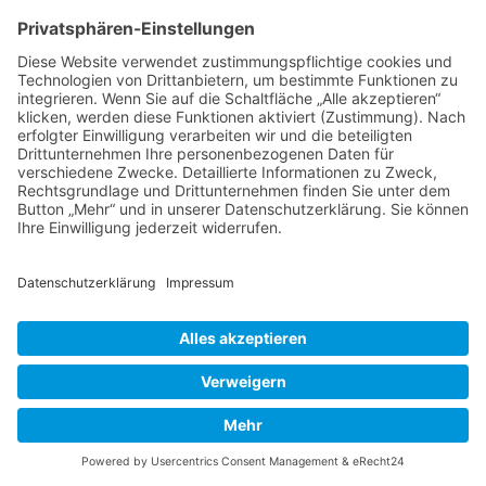
Ferienunterkunft an der Ostsee. Seid dem Lockdown sind ja nun
auch...
Read More →
© Graal-Müritz­-Appartement
Impressum
Datenschutzerklärung
Galerie
Gästebuch
Wetter Graal Müritz
Cookie-Einstellungen