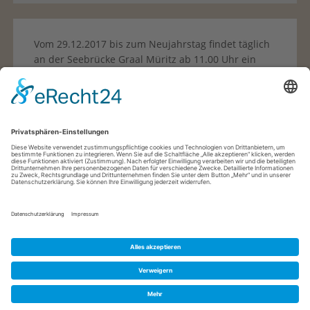
Vom 29.12.2017 bis zum Neujahrstag findet täglich
an der Seebrücke Graal Müritz ab 11.00 Uhr ein
buntes Programm für...
READ
MORE →
© GRAAL-MÜRITZ­-APPARTEMENT
IMPRESSUM
DATENSCHUTZERKLÄRUNG
GALERIE
GÄSTEBUCH