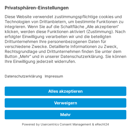
Nicht die Trommel des Spielmannszugs dreht sich in unserer
Ferienwohnung Graal-Müritz-Appartement, sondern neuerdings
eine Waschmaschine. Freuen sie sich darauf, mal eben die Wäsche
der kleinen und großen Dreckspatzen durchzuwaschen. Wir werden
dieses Jahr mal sehen, wie diese Investition ankommt...
Read More
→
© Graal-Müritz­-Appartement
Impressum
Datenschutzerklärung
Galerie
Gästebuch
Wetter Graal Müritz
Cookie-Einstellungen