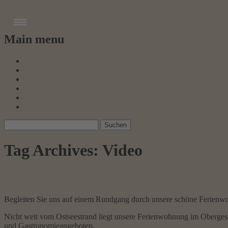
Facebook
Twitter
Pinterest
Youtube
Instagram
Email
Graal-Müritz­-Appartement
Main menu
Skip
Urlaub in Graal-Müritz
to
Ferienwohnung
content
hier buchen
News
Preise
Kontakt
Suchen
nach:
Tag Archives:
Video
Kommen Sie doch rein!
Begleiten Sie uns auf einem Rundgang durch unsere schöne Ferienw
Nicht weit vom Ostseestrand liegt unsere Ferienwohnung im Obergesc
und Gastronomieangeboten.