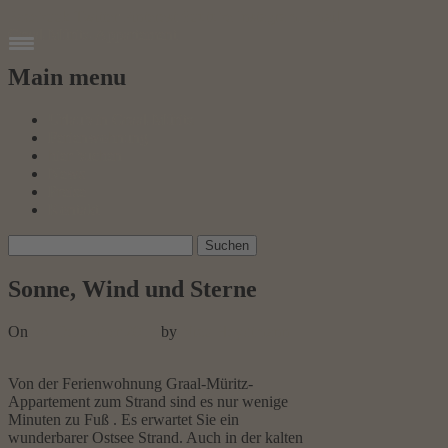
Facebook
Twitter
Pinterest
Youtube
Instagram
Email
Graal-Müritz­-Appartement
Main menu
Skip
Urlaub in Graal-Müritz
to
Ferienwohnung
content
hier buchen
News
Preise
Kontakt
Suchen
nach:
Sonne, Wind und Sterne
On
16. Dezember 2017
by
Nico Heydtmann
Von der Ferienwohnung Graal-Müritz-
Appartement zum Strand sind es nur wenige
Minuten zu Fuß . Es erwartet Sie ein
wunderbarer Ostsee Strand. Auch in der kalten