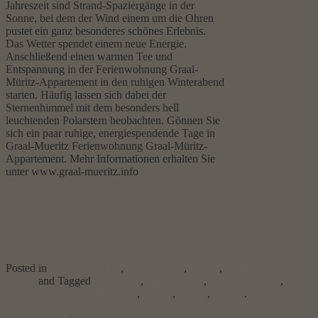
Jahreszeit sind Strand-Spaziergänge in der
Sonne, bei dem der Wind einem um die Ohren
pustet ein ganz besonderes schönes Erlebnis.
Das Wetter spendet einem neue Energie.
Anschließend einen warmen Tee und
Entspannung in der Ferienwohnung Graal-
Müritz-Appartement in den ruhigen Winterabend
starten. Häufig lassen sich dabei der
Sternenhimmel mit dem besonders hell
leuchtenden Polarstern beobachten. Gönnen Sie
sich ein paar ruhige, energiespendende Tage in
Graal-Mueritz Ferienwohnung Graal-Müritz-
Appartement. Mehr Informationen erhalten Sie
unter www.graal-mueritz.info
Posted in
Ferienwohnung
,
Graal Müritz
,
Ostsee
,
Wetter Graal
Müritz
and Tagged
Apartment
,
Appartement
,
Ferienwohnung
,
Ferienwohnung Graal Müritz
,
Ostsee
,
Strand
,
Urlaub
.