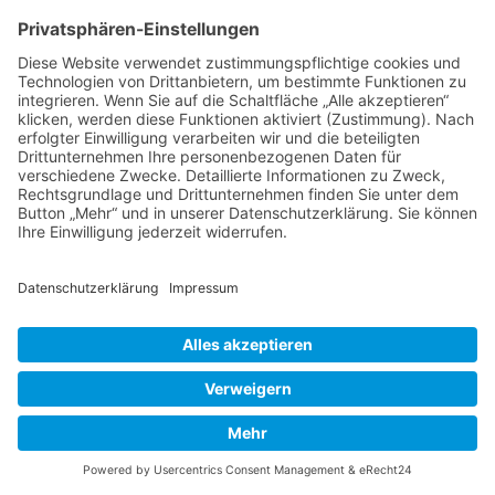
gut und umweltfreundlich mit der Bahn ins Ostseebad...
Read More
→
© Graal-Müritz­-Appartement
Impressum
Datenschutzerklärung
Galerie
Gästebuch
Wetter Graal Müritz
Cookie-Einstellungen