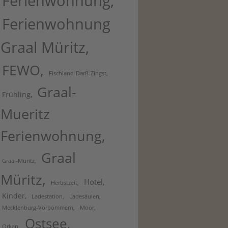
Ferienwohnung
Ferienwohnung
Graal Müritz
FEWO
Fischland-Darß-Zingst
Graal-
Frühling
Mueritz
Ferienwohnung
Graal
Graal-Müritz
Müritz
Hotel
Herbstzeit
Kinder
Ladestation
Ladesäulen
Mecklenburg-Vorpommern
Moor
Ostsee
Orkan