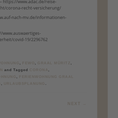
 – https://www.adac.de/reise-
echt/corona-recht-versicherung/
ww.auf-nach-mv.de/informationen-
://www.auswaertiges-
rheit/covid-19/2296762
WOHNUNG
,
FEWO
,
GRAAL MÜRITZ
,
EN
and Tagged
CORONA
,
OHNUNG
,
FERIENWOHNUNG GRAAL
B
,
URLAUBSPLANUNG
.
ATION
NEXT
→