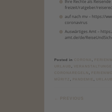
Ihre Rechte als Reisende
freizeit/ratgeber/reiser
auf nach mv – https://w
coronavirus
Auswärtiges Amt – https
amt.de/de/ReiseUndSiche
Posted in
CORONA
,
FERIEN
URLAUB
,
VERANSTALTUNG
CORONAREGELN
,
FERIENW
MÜRITZ
,
PANDEMIE
,
URLAU
POST NAVIG
←
PREVIOUS